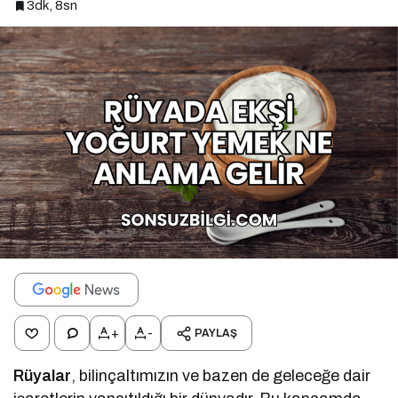
3dk, 8sn
+
-
PAYLAŞ
Rüyalar
, bilinçaltımızın ve bazen de geleceğe dair