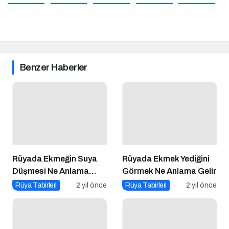
Benzer Haberler
Rüyada Ekmeğin Suya
Rüyada Ekmek Yediğini
Düşmesi Ne Anlama
Görmek Ne Anlama Gelir
Gelir?
Rüya Tabirleri
2 yıl önce
Rüya Tabirleri
2 yıl önce