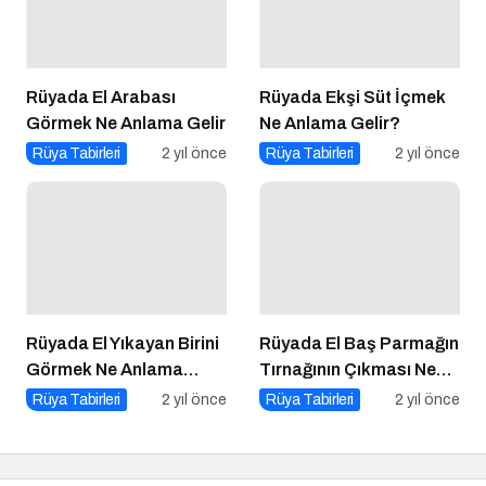
Rüyada El Arabası
Rüyada Ekşi Süt İçmek
Görmek Ne Anlama Gelir
Ne Anlama Gelir?
Rüya Tabirleri
2 yıl önce
Rüya Tabirleri
2 yıl önce
Rüyada El Yıkayan Birini
Rüyada El Baş Parmağın
Görmek Ne Anlama
Tırnağının Çıkması Ne
Gelir?
Anlama Gelir
Rüya Tabirleri
2 yıl önce
Rüya Tabirleri
2 yıl önce