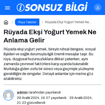
Rüyada Ekşi Yoğurt Yemek Ne Anlama Gelir
Yorum Yap
Rüyada Ekşi Yoğurt Yemek Ne
Rüya Tabirleri
Anlama Gelir
Rüyada Ekşi Yoğurt Yemek Ne
Anlama Gelir
Rüyada ekşi yoğurt yemek, bireyin ruhsal dengesi, sosyal
ilişkileri ve sağlık durumuyla ilgili önemli mesajlar taşır. Bu
rüya, duygusal huzursuzluklara dikkat çekerken, aynı
zamanda çevresel faktörlere karşı uyarıda bulunabilir.
Mutluluğa giden zorlu bir süreci veya geçmişle yüzleşme
gerekliliğini de simgeler. Detaylı anlamlar için metne göz
atabilirsiniz.
admin
tarafından yayınlandı
29 Aralık 2024, 19:27
yayınlandı
29 Aralık 2024,
21:23
güncellendi